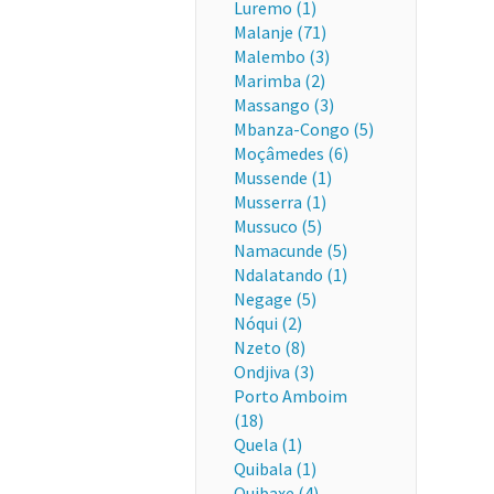
Luremo (1)
Malanje (71)
Malembo (3)
Marimba (2)
Massango (3)
Mbanza-Congo (5)
Moçâmedes (6)
Mussende (1)
Musserra (1)
Mussuco (5)
Namacunde (5)
Ndalatando (1)
Negage (5)
Nóqui (2)
Nzeto (8)
Ondjiva (3)
Porto Amboim
(18)
Quela (1)
Quibala (1)
Quibaxe (4)