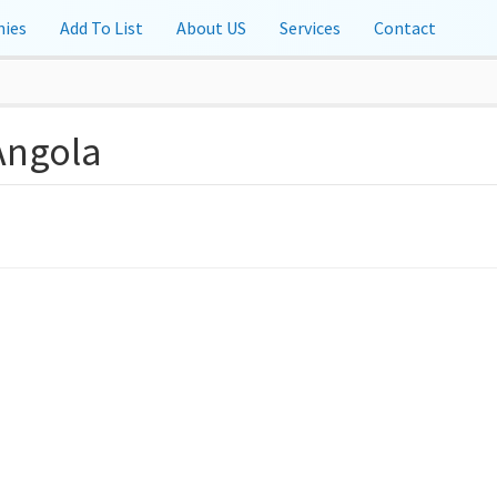
ies
Add To List
About US
Services
Contact
 Angola